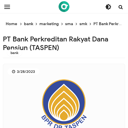
/* ganti br awal */
/* ganti br end */
Home
bank
marketing
sma
smk
PT Bank Perkreditan Rakyat Dana Pensiun (TASPEN)
PT Bank Perkreditan Rakyat Dana
Pensiun (TASPEN)
bank
3/28/2023