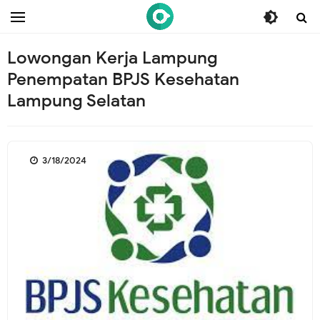
/* ganti br awal */
/* ganti br end */
Lowongan Kerja Lampung
Penempatan BPJS Kesehatan
Lampung Selatan
3/18/2024