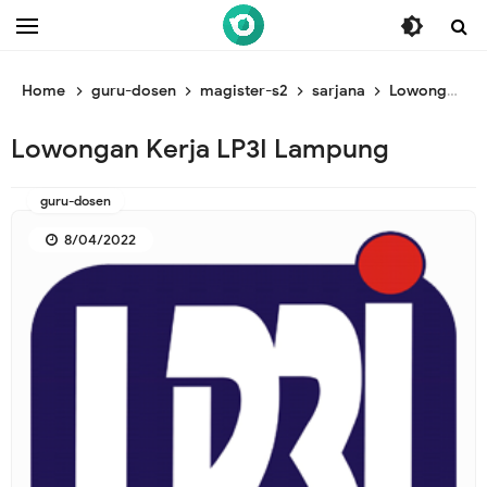
/* ganti br awal */
/* ganti br end */
Home
guru-dosen
magister-s2
sarjana
Lowongan Kerja LP3I Lampung
Lowongan Kerja LP3I Lampung
guru-dosen
8/04/2022