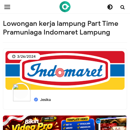
/* ganti br awal */
/* ganti br end */
Lowongan kerja lampung Part Time
Pramuniaga Indomaret Lampung
3/26/2024
Jesika