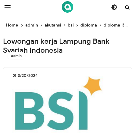
/* ganti br awal */
/* ganti br end */
Home
admin
akutansi
bsi
diploma
diploma-3
s
Lowongan kerja Lampung Bank
Syariah Indonesia
admin
3/20/2024