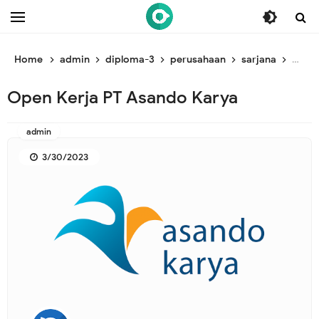
/* ganti br awal */
/* ganti br end */
Home
admin
diploma-3
perusahaan
sarjana
Open 
Open Kerja PT Asando Karya
admin
3/30/2023