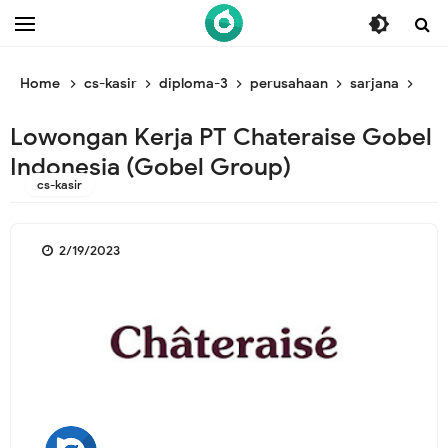
/* ganti br awal */
/* ganti br end */
Home
cs-kasir
diploma-3
perusahaan
sarjana
sup
Lowongan Kerja PT Chateraise Gobel
Indonesia (Gobel Group)
cs-kasir
2/19/2023