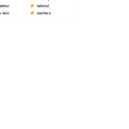
lektor
teknisi
n-lain
waiters