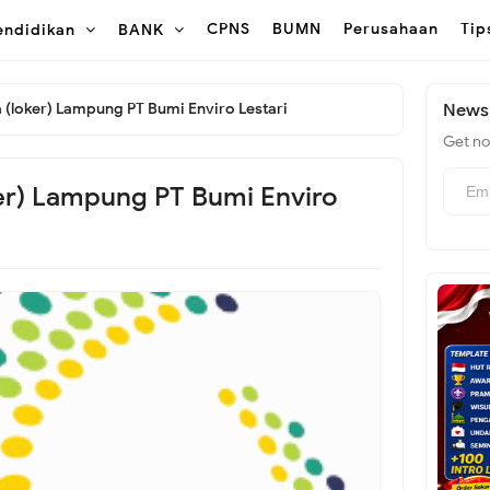
CPNS
BUMN
Perusahaan
Tip
endidikan
BANK
(loker) Lampung PT Bumi Enviro Lestari
Newsl
Get not
er) Lampung PT Bumi Enviro