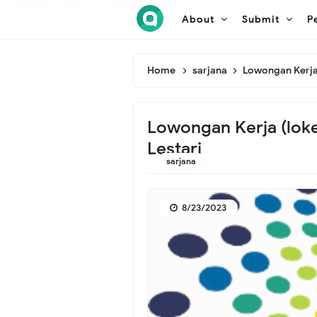
/* ganti br awal */
/* ganti br end */
About
Submit
P
Home
sarjana
Lowongan Kerja 
Lowongan Kerja (lok
Lestari
sarjana
8/23/2023