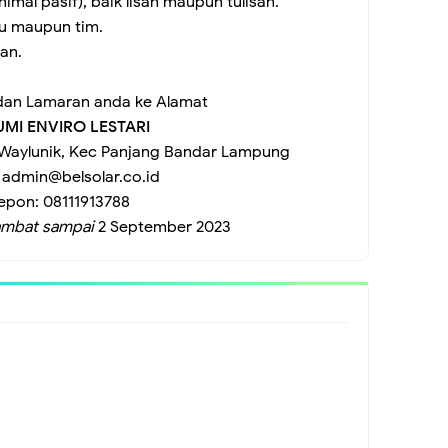
mal pasif), baik lisan maupun tulisan.
du maupun tim.
an.
dan Lamaran anda ke Alamat
UMI ENVIRO LESTARI
el Waylunik, Kec Panjang Bandar Lampung
:
admin@belsolar.co.id
lepon:
08111913788
lambat sampai
2 September 2023