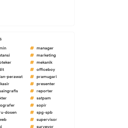
s
min
manager
utansi
marketing
oteker
mekanik
dit
officeboy
dan-perawat
pramugari
kasir
presenter
saingrafis
reporter
kter
satpam
tografer
sopir
ru-dosen
spg-spb
-web
supervisor
ki
surveyor