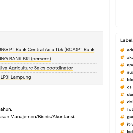
Label
PT Bank Central Asia Tbk (BCA)PT Bank
ad
ak
G BANK BRI (persero)
ap
va Agriculture Sales cootdinator
au
i LP3I Lampung
bi
cs-
de
do
tahun.
fo
rusan Manajemen/Bisnis/Akuntansi.
gu
it
ko