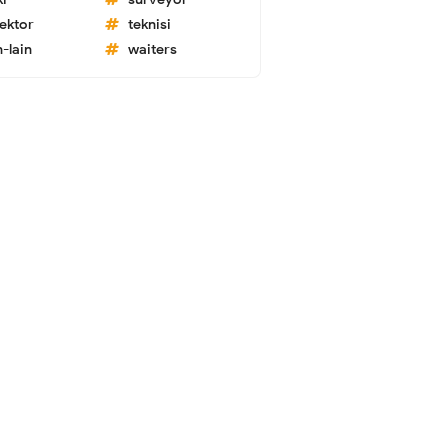
lektor
teknisi
n-lain
waiters