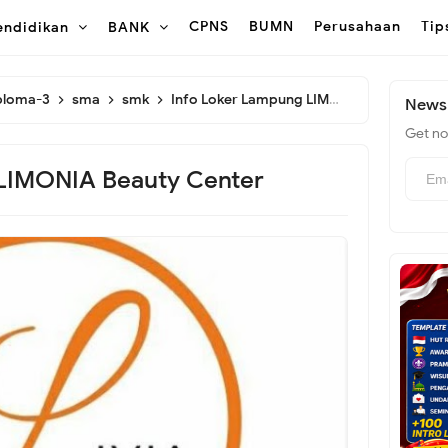
CPNS
BUMN
Perusahaan
Tip
endidikan
BANK
ploma-3
sma
smk
Info Loker Lampung LIMONIA Beauty Center
Newsl
Get not
LIMONIA Beauty Center