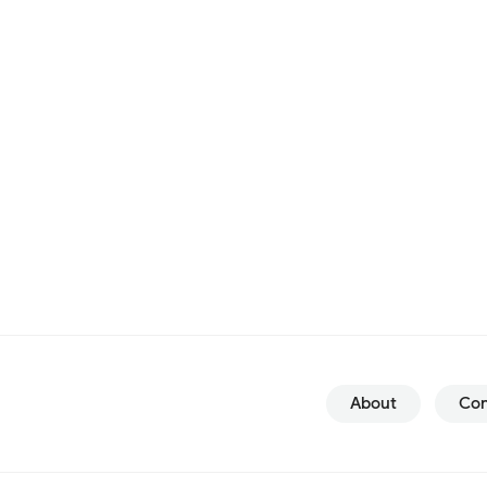
About
Con