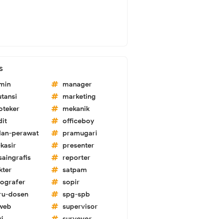
s
min
manager
utansi
marketing
oteker
mekanik
dit
officeboy
dan-perawat
pramugari
kasir
presenter
saingrafis
reporter
kter
satpam
tografer
sopir
ru-dosen
spg-spb
-web
supervisor
ki
surveyor