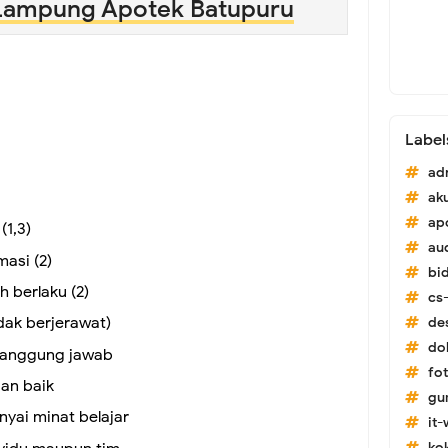
Lampung Apotek Batupuru
Label
ad
ak
ap
(1,3)
au
asi (2)
bi
 berlaku (2)
cs-
dak berjerawat)
de
do
rtanggung jawab
fo
an baik
gu
yai minat belajar
it
ko