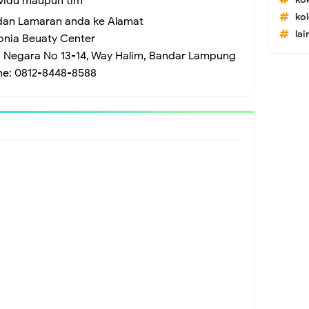
ividu maupun tim
ko
dan Lamaran anda ke Alamat
lai
onia Beuaty Center
ra Negara No 13-14, Way Halim, Bandar Lampung
ne: 0812-8448-8588