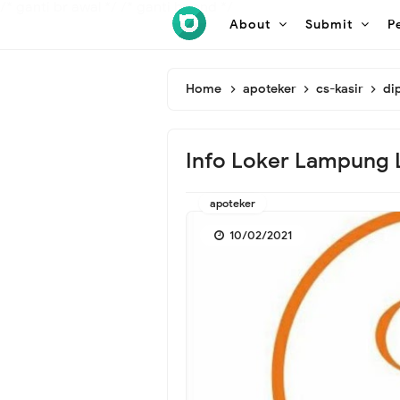
/* ganti br awal */
/* ganti br end */
About
Submit
P
Home
apoteker
cs-kasir
di
Info Loker Lampung 
apoteker
10/02/2021