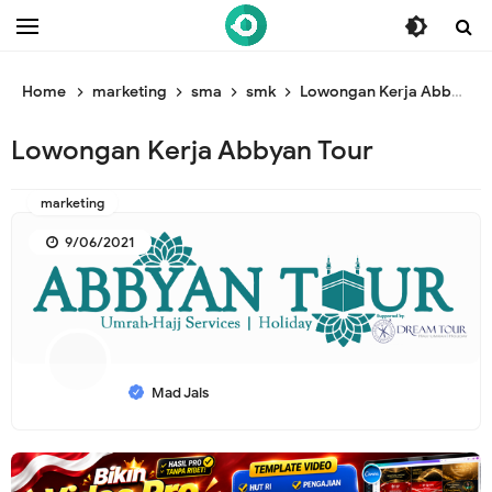
/* ganti br awal */
/* ganti br end */
Home
marketing
sma
smk
Lowongan Kerja Abbyan Tour
Lowongan Kerja Abbyan Tour
marketing
9/06/2021
Mad Jais