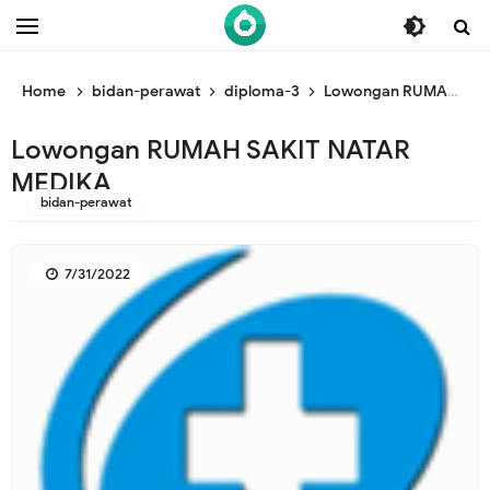
/* ganti br awal */
/* ganti br end */
Home
bidan-perawat
diploma-3
Lowongan RUMAH SAKIT NATAR MEDIKA
Lowongan RUMAH SAKIT NATAR
MEDIKA
bidan-perawat
7/31/2022