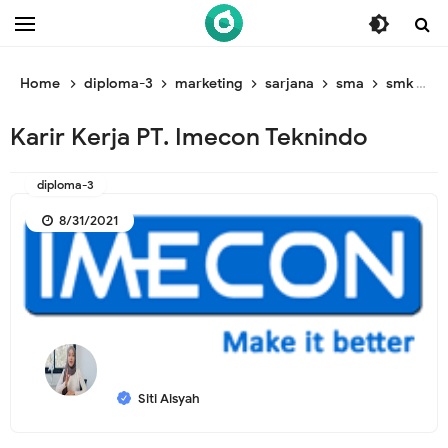
/* ganti br awal */
/* ganti br end */
Home
diploma-3
marketing
sarjana
sma
smk
K
Karir Kerja PT. Imecon Teknindo
diploma-3
8/31/2021
Siti Aisyah