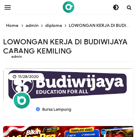
/* ganti br awal */
/* ganti br end */
Home
admin
diploma
LOWONGAN KERJA DI BUDIWIJAYA CABANG KEMILING
LOWONGAN KERJA DI BUDIWIJAYA
CABANG KEMILING
admin
11/28/2020
Bursa Lampung