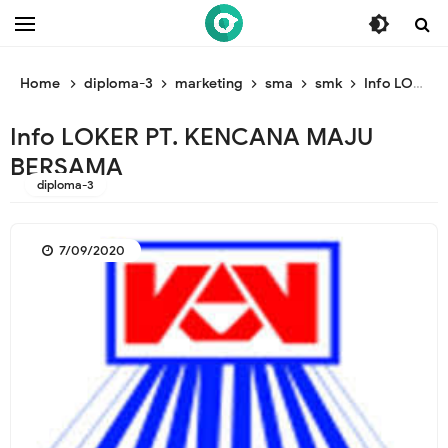
/* ganti br awal */
/* ganti br end */
Home
diploma-3
marketing
sma
smk
Info LOKER PT. KENCANA MAJU BERSAMA
Info LOKER PT. KENCANA MAJU
BERSAMA
diploma-3
7/09/2020