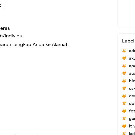
 ,
Keras
m/Individu
Label
maran Lengkap Anda ke
Alamat:
ad
ak
ap
au
bi
cs-
de
do
fo
gu
it
ko