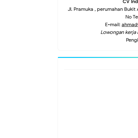
CV Ind
Jl. Pramuka , perumahan Bukit 
No T
E-mail
: 
ahmad
Lowongan kerja 
Peng