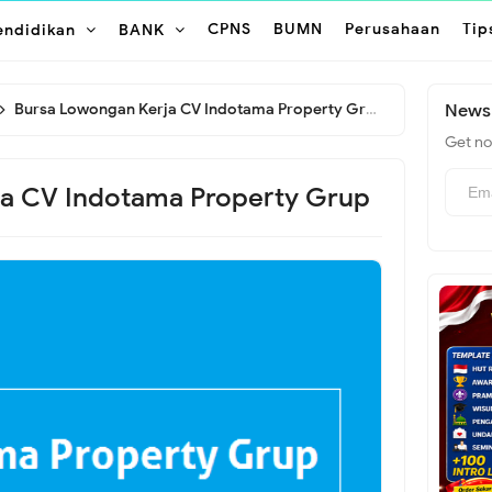
CPNS
BUMN
Perusahaan
Tip
endidikan
BANK
Bursa Lowongan Kerja CV Indotama Property Grup
Newsl
Get not
a CV Indotama Property Grup