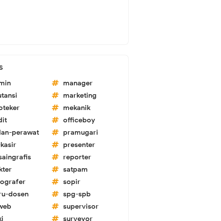
s
min
manager
utansi
marketing
oteker
mekanik
dit
officeboy
dan-perawat
pramugari
kasir
presenter
saingrafis
reporter
kter
satpam
tografer
sopir
ru-dosen
spg-spb
-web
supervisor
ki
surveyor