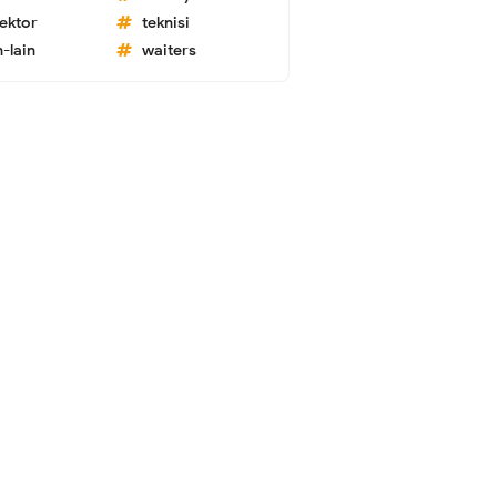
lektor
teknisi
n-lain
waiters