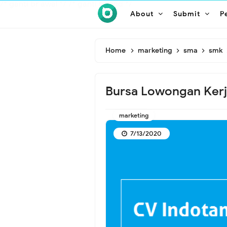
/* ganti br awal */
/* ganti br end */
About
Submit
P
Home
marketing
sma
smk
Bursa Lowongan Kerj
marketing
7/13/2020