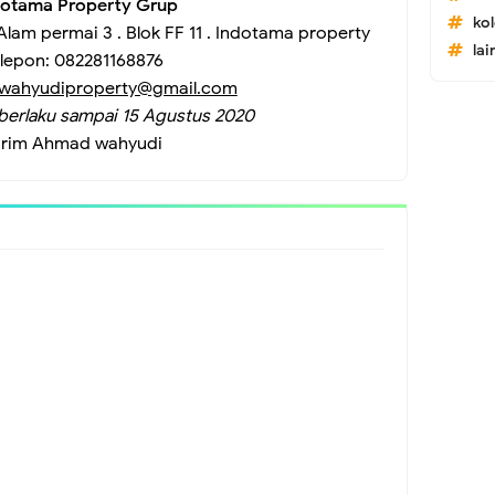
otama Property Grup
ko
Alam permai 3 . Blok FF 11 . Indotama property
lai
elepon
: 
082281168876
wahyudiproperty@gmail.com
berlaku sampai
15 Agustus 2020
irim
Ahmad wahyudi