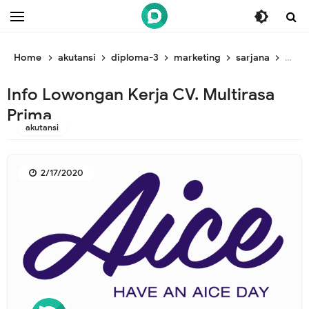
/* ganti br awal */
/* ganti br end */
Home
akutansi
diploma-3
marketing
sarjana
surv
Info Lowongan Kerja CV. Multirasa
Prima
akutansi
2/17/2020