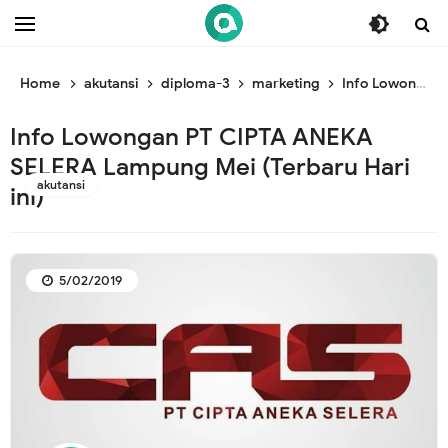
/* ganti br awal */
/* ganti br end */
Home
akutansi
diploma-3
marketing
Info Lowongan PT CIPTA ANEKA SELERA Lampung Mei (Terbaru Hari ini)
Info Lowongan PT CIPTA ANEKA
SELERA Lampung Mei (Terbaru Hari
akutansi
ini)
5/02/2019