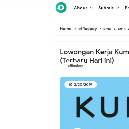
/* ganti br awal */
/* ganti br end */
About
Submit
P
Home
officeboy
sma
smk
Lowongan Kerja Kum
(Terbaru Hari ini)
officeboy
3/20/2019