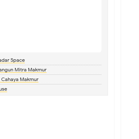
adar Space
Bangun Mitra Makmur
a Cahaya Makmur
use