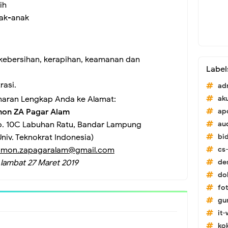
ih
nak-anak
kebersihan, kerapihan, keamanan dan
Label
asi.
ad
maran Lengkap Anda ke Alamat:
ak
on ZA Pagar Alam
ap
No. 10C Labuhan Ratu, Bandar Lampung
au
niv. Teknokrat Indonesia)
bi
umon.zapagaralam@gmail.com
cs-
 lambat 27 Maret 2019
de
do
fo
gu
it
ko