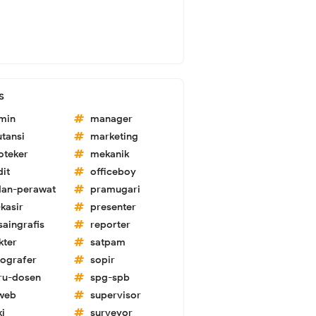
s
min
manager
utansi
marketing
oteker
mekanik
dit
officeboy
dan-perawat
pramugari
kasir
presenter
saingrafis
reporter
kter
satpam
tografer
sopir
ru-dosen
spg-spb
-web
supervisor
ki
surveyor