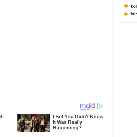
ko
lai