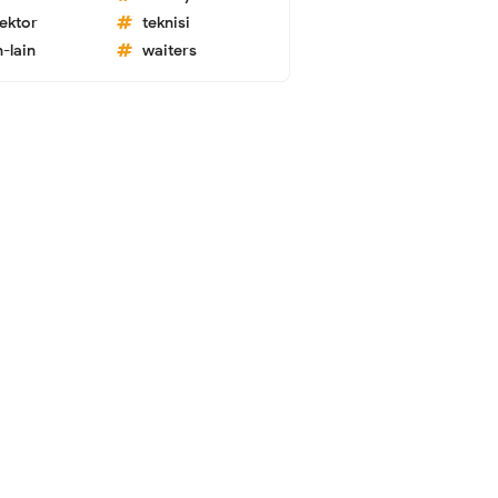
lektor
teknisi
n-lain
waiters