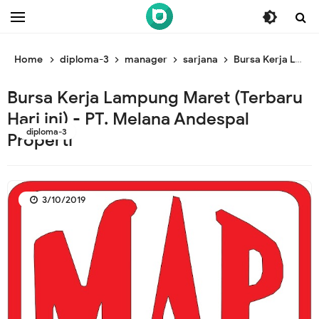
/* ganti br awal */
/* ganti br end */
Home
diploma-3
manager
sarjana
Bursa Kerja Lampung Maret (Terbaru Hari ini) - PT. Melana Andespal Properti
Bursa Kerja Lampung Maret (Terbaru
Hari ini) - PT. Melana Andespal
diploma-3
Properti
3/10/2019