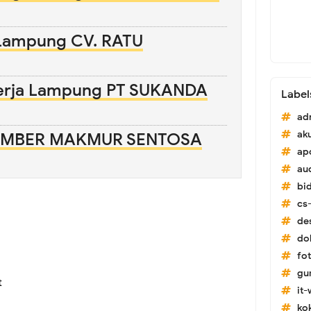
Lampung CV. RATU
erja Lampung PT SUKANDA
Label
ad
ak
 SUMBER MAKMUR SENTOSA
ap
au
bi
cs-
de
do
fo
gu
t
it
ko