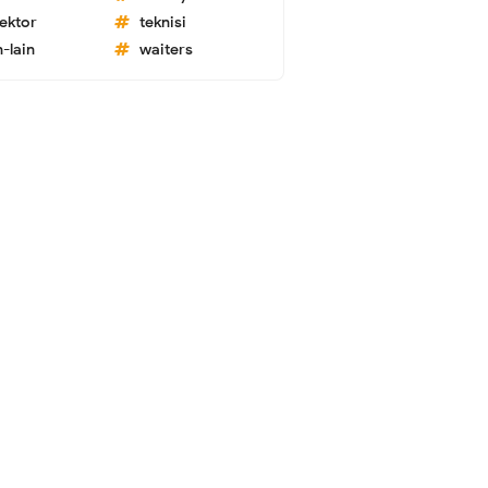
lektor
teknisi
n-lain
waiters