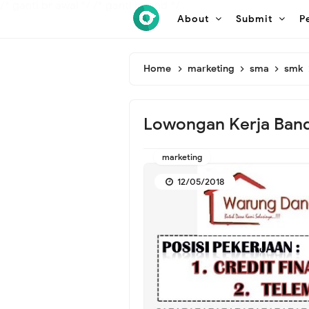
/* ganti br awal */
/* ganti br end */
About
Submit
P
Home
marketing
sma
smk
Lowongan Kerja Band
marketing
12/05/2018