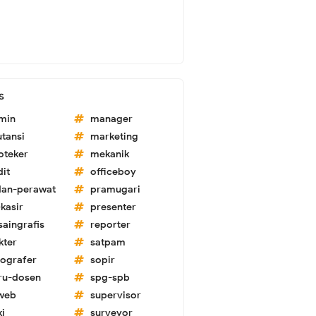
s
min
manager
utansi
marketing
oteker
mekanik
dit
officeboy
dan-perawat
pramugari
kasir
presenter
saingrafis
reporter
kter
satpam
tografer
sopir
ru-dosen
spg-spb
-web
supervisor
ki
surveyor