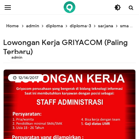
/* ganti br awal */
/* ganti br end */
Home
admin
diploma
diploma-3
sarjana
sma
s
Lowongan Kerja GRIYACOM (Paling
Terbaru)
admin
12/14/2017