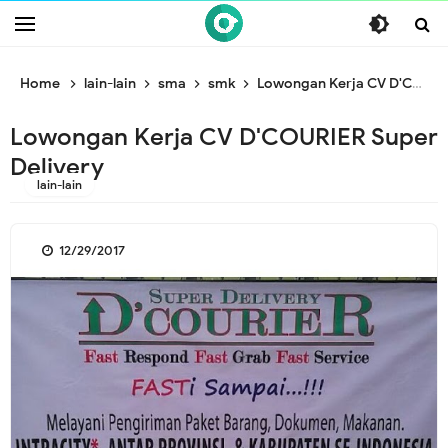
/* ganti br awal */
/* ganti br end */
Home
lain-lain
sma
smk
Lowongan Kerja CV D'COURIER Super Delivery
Lowongan Kerja CV D'COURIER Super
Delivery
lain-lain
12/29/2017