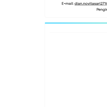
E-mail:
dian.novitasari27
Pengi