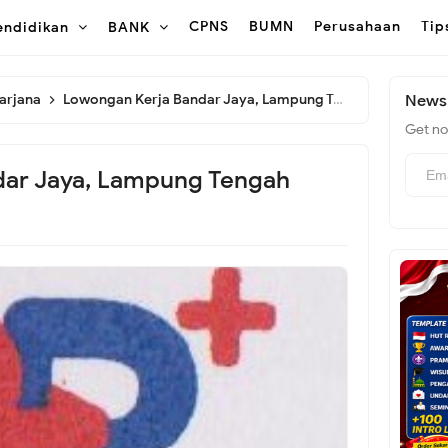
CPNS
BUMN
Perusahaan
Tip
endidikan
BANK
arjana
Lowongan Kerja Bandar Jaya, Lampung Tengah (Update Terbaru)
Newsl
Get not
ar Jaya, Lampung Tengah