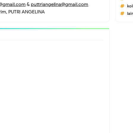
1@gmail.com
&
puttriangelina@gmail.com
ko
rim, PUTRI ANGELINA
lai