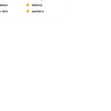
lektor
teknisi
n-lain
waiters