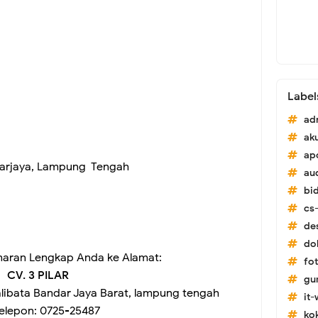
Label
ad
ak
ap
darjaya, Lampung Tengah
au
bi
cs-
de
do
maran Lengkap Anda ke Alamat:
fo
CV. 3 PILAR
gu
alibata Bandar Jaya Barat, lampung tengah
it
elepon: 0725-25487
ko