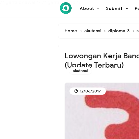
/* ganti br awal */
/* ganti br end */
About
Submit
P
Home
akutansi
diploma-3
s
Lowongan Kerja Band
(Update Terbaru)
akutansi
12/06/2017