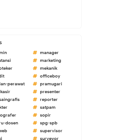
s
min
manager
utansi
marketing
oteker
mekanik
dit
officeboy
dan-perawat
pramugari
kasir
presenter
saingrafis
reporter
kter
satpam
tografer
sopir
ru-dosen
spg-spb
-web
supervisor
ki
surveyor