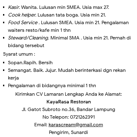
Kasir
. Wanita. Lulusan min SMEA. Usia max 27.
Cook helper.
Lulusan tata boga. Usia min 21.
Food Service .
Lulusan SMEA. Usia min 21. Pengalaman
waiters resto/kafe min 1 thn
Steward/Cleaning.
Minimal SMA . Usia min 21. Pernah di
bidang tersebut
Syarat umum :
Sopan.Rapih. Bersih
Semangat. Baik. Jujur. Mudah berinterkasi dgn rekan
kerja
Pengalaman di bidangnya minimal 1 thn
Kirimkan CV Lamaran Lengkap Anda ke
Alamat:
KayaRasa Restoran
Jl. Gatot Subroto no.36, Bandar Lampung
No Telepon:
0721262391
Email
: 
karascream@gmail.com
Pengirim
, 
Sunardi