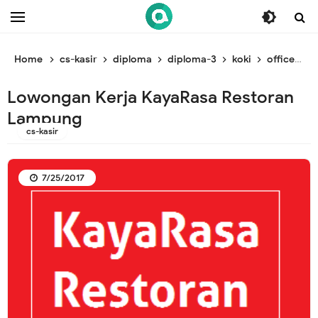
/* ganti br awal */
/* ganti br end */
Home
cs-kasir
diploma
diploma-3
koki
officeboy
Lowongan Kerja KayaRasa Restoran
Lampung
cs-kasir
7/25/2017