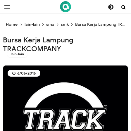
/* ganti br awal */
/* ganti br end */
Home
lain-lain
sma
smk
Bursa Kerja Lampung TRACKCOMPANY
Bursa Kerja Lampung
TRACKCOMPANY
lain-lain
6/06/2016