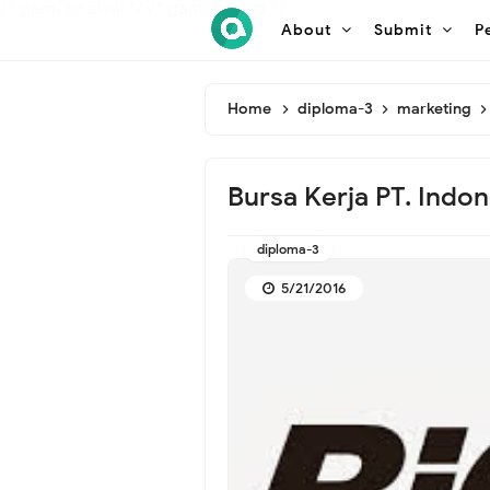
/* ganti br awal */
/* ganti br end */
About
Submit
P
Home
diploma-3
marketing
Bursa Kerja PT. Indon
diploma-3
5/21/2016