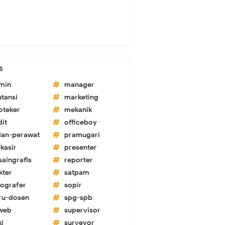
s
min
manager
utansi
marketing
oteker
mekanik
dit
officeboy
dan-perawat
pramugari
kasir
presenter
saingrafis
reporter
kter
satpam
tografer
sopir
ru-dosen
spg-spb
-web
supervisor
ki
surveyor