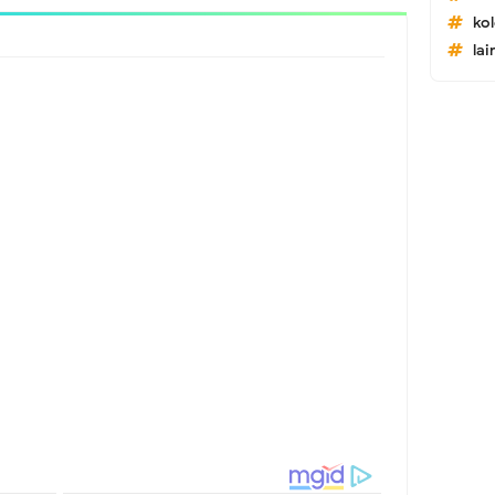
ko
lai