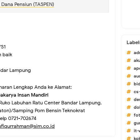
t Dana Pensiun (TASPEN)
Label
/S1
ad
 baik
ak
ap
ndar Lampung
au
bi
maran Lengkap Anda ke Alamat:
cs-
akarya Insan Mandiri
de
 7 Ruko Labuhan Ratu Center Bandar Lampung.
do
aton)/Samping Pom Bensin Teknokrat
fo
elp 0721-702674
gu
ufiqurrahman@sim.co.id
it
ko