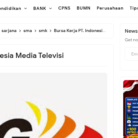
CPNS
BUMN
Perusahaan
Tip
endidikan
BANK
sarjana
sma
smk
Bursa Kerja PT. Indonesia Media Televisi
Newsl
Get not
esia Media Televisi