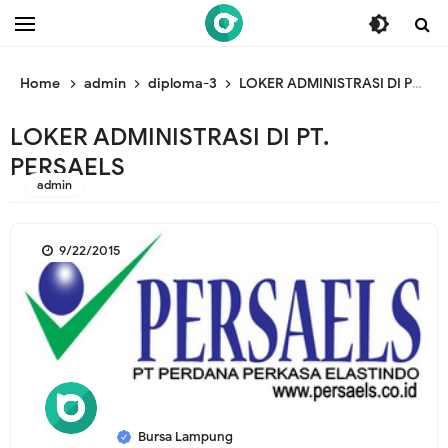
/* ganti br awal */
/* ganti br end */
Home
admin
diploma-3
LOKER ADMINISTRASI DI PT. PERSAELS
LOKER ADMINISTRASI DI PT.
PERSAELS
admin
9/22/2015
Bursa Lampung