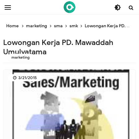
/* ganti br awal */
/* ganti br end */
Home
marketing
sma
smk
Lowongan Kerja PD. Mawaddah Umulyatama
Lowongan Kerja PD. Mawaddah
Umulyatama
marketing
3/21/2015