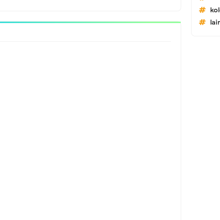
ko
lai