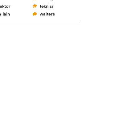
lektor
teknisi
n-lain
waiters