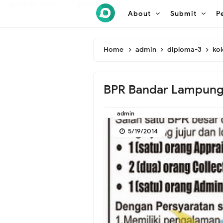
/* ganti br awal */
/* ganti br end */
About
Submit
P
Home
admin
diploma-3
ko
BPR Bandar Lampun
admin
5/19/2014