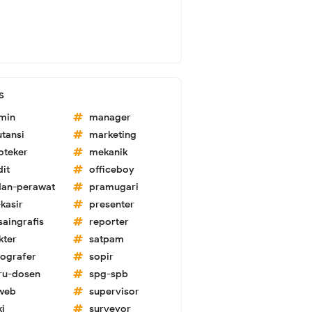
s
min
manager
utansi
marketing
oteker
mekanik
dit
officeboy
dan-perawat
pramugari
kasir
presenter
saingrafis
reporter
kter
satpam
tografer
sopir
ru-dosen
spg-spb
-web
supervisor
ki
surveyor