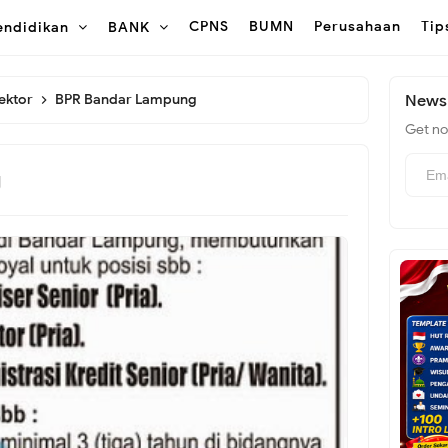
CPNS
BUMN
Perusahaan
Tip
endidikan
BANK
lektor
BPR Bandar Lampung
Newsl
Get not
g