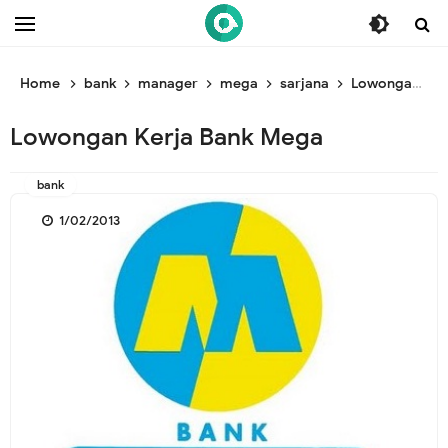
/* ganti br awal */
/* ganti br end */
Home
bank
manager
mega
sarjana
Lowongan Kerja Bank Mega
Lowongan Kerja Bank Mega
bank
1/02/2013