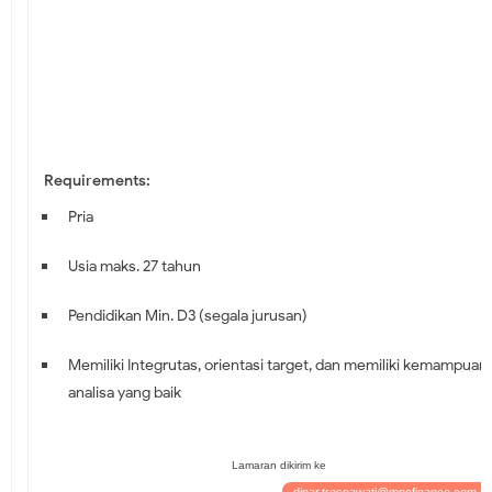
Requirements:
Pria
Usia maks. 27 tahun
Pendidikan Min. D3 (segala jurusan)
Memiliki Integrutas, orientasi target, dan memiliki kemampuan
analisa yang baik
Lamaran dikirim ke
dinar.tresnawati@mncfinance.com