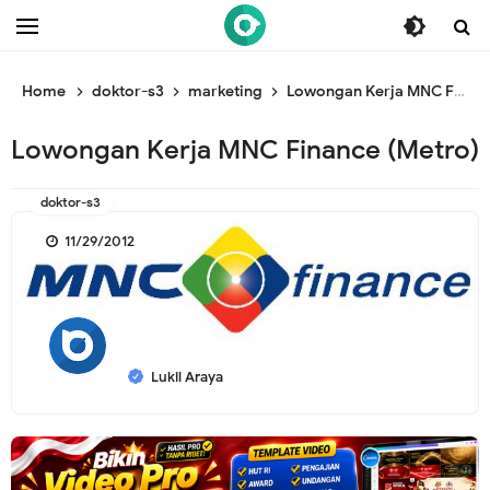
/* ganti br awal */
/* ganti br end */
Home
doktor-s3
marketing
Lowongan Kerja MNC Finance (Metro)
Lowongan Kerja MNC Finance (Metro)
doktor-s3
11/29/2012
Lukil Araya