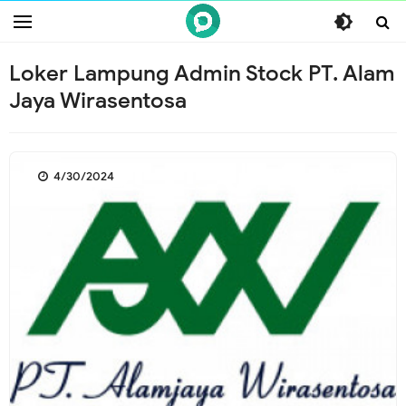
/* ganti br awal */
/* ganti br end */
Loker Lampung Admin Stock PT. Alam
Jaya Wirasentosa
4/30/2024