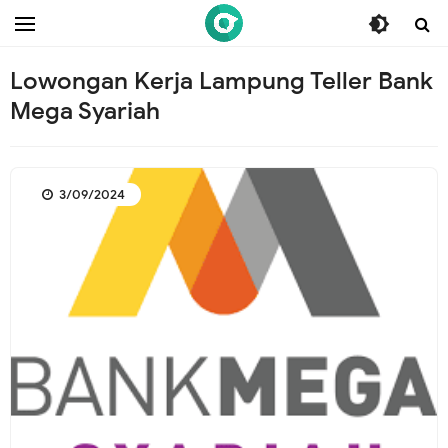
/* ganti br awal */
/* ganti br end */
Lowongan Kerja Lampung Teller Bank
Mega Syariah
3/09/2024