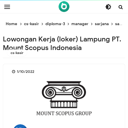
/* ganti br awal */
/* ganti br end */
Home
cs-kasir
diploma-3
manager
sarjana
satpam
Lowongan Kerja (loker) Lampung PT.
Mount Scopus Indonesia
cs-kasir
1/10/2022