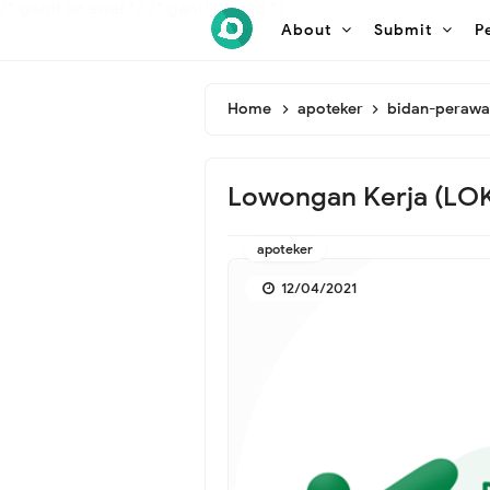
/* ganti br awal */
/* ganti br end */
About
Submit
P
Home
apoteker
bidan-peraw
Lowongan Kerja (LOK
apoteker
12/04/2021