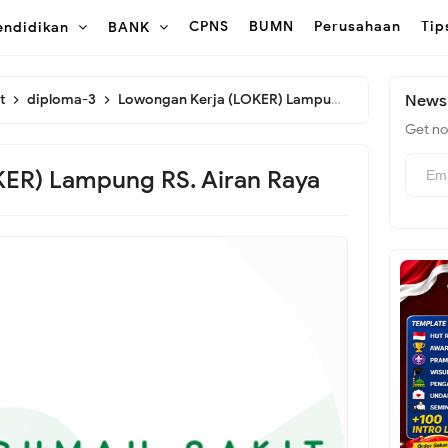
CPNS
BUMN
Perusahaan
Tip
endidikan
BANK
at
diploma-3
Lowongan Kerja (LOKER) Lampung RS. Airan Raya
Newsl
Get not
ER) Lampung RS. Airan Raya