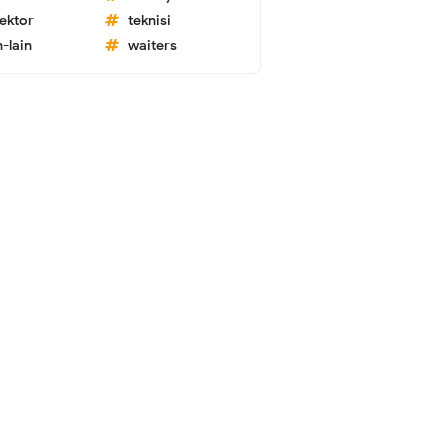
lektor
teknisi
n-lain
waiters