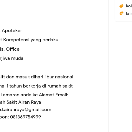
ko
lai
n Apoteker
at Kompetensi yang berlaku
. Office
erjiwa muda
ft dan masuk dihari libur nasional
l 1 tahun berkerja di rumah sakit
 Lamaran anda ke Alamat Email:
h Sakit Airan Raya
hrd.airanraya@gmail.com
epon: 081369754999