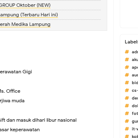
GROUP Oktober (NEW)
ampung (Terbaru Hari ini)
gerah Medika Lampung
Label
ad
ak
ap
perawatan Gigi
au
bi
cs-
. Office
de
erjiwa muda
do
fo
ft dan masuk dihari libur nasional
gu
it
asar keperawatan
ko