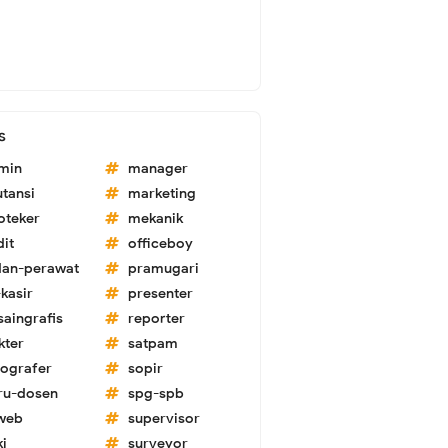
s
min
manager
utansi
marketing
oteker
mekanik
dit
officeboy
dan-perawat
pramugari
kasir
presenter
saingrafis
reporter
kter
satpam
tografer
sopir
ru-dosen
spg-spb
-web
supervisor
ki
surveyor