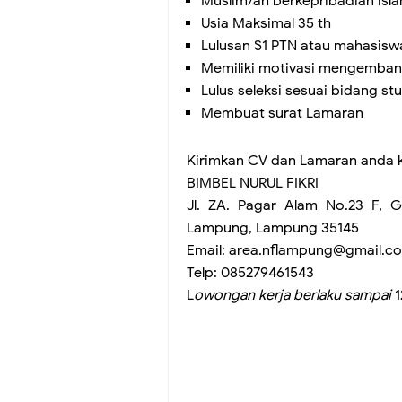
Muslim/ah berkepribadian isla
Usia Maksimal 35 th
Lulusan S1 PTN atau mahasiswa
Memiliki motivasi mengemban
Lulus seleksi sesuai bidang s
Membuat surat Lamaran
Kirimkan CV dan Lamaran anda 
BIMBEL NURUL FIKRI
Jl. ZA. Pagar Alam No.23 F, 
Lampung, Lampung 35145
Email: area.nflampung@gmail.c
Telp: 085279461543
L
owongan kerja berlaku sampai
1