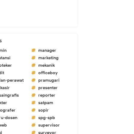
s
min
manager
utansi
marketing
oteker
mekanik
dit
officeboy
dan-perawat
pramugari
kasir
presenter
saingrafis
reporter
kter
satpam
tografer
sopir
ru-dosen
spg-spb
-web
supervisor
ki
surveyor