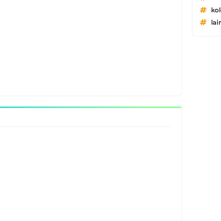
ko
lai