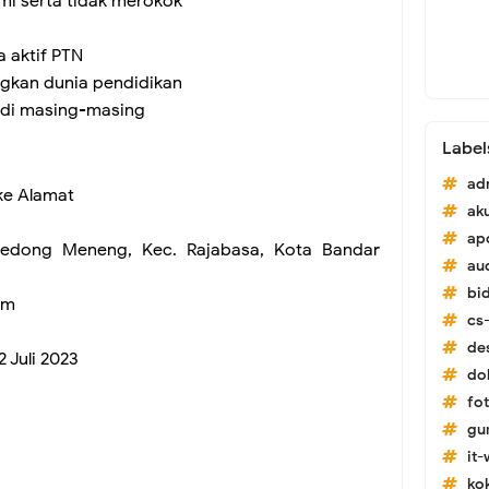
mi serta tidak merokok
 aktif PTN
gkan dunia pendidikan
tudi masing-masing
Label
ad
ke Alamat
ak
ap
Gedong Meneng, Kec. Rajabasa, Kota Bandar
au
bi
om
cs-
de
2 Juli 2023
do
fo
gu
it
ko