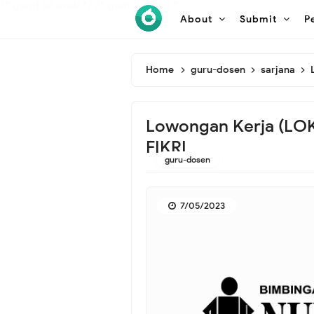
/* ganti br awal */
/* ganti br end */
About
Submit
P
Home
guru-dosen
sarjana
Lowongan Kerja (LO
FIKRI
guru-dosen
7/05/2023