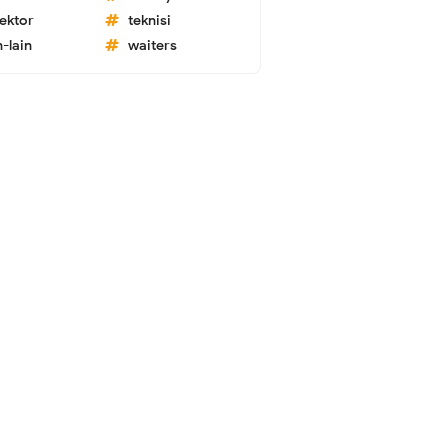
lektor
teknisi
n-lain
waiters