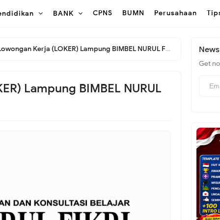
CPNS
BUMN
Perusahaan
Tip
endidikan
BANK
Lowongan Kerja (LOKER) Lampung BIMBEL NURUL FIKRI
Newsl
Get not
KER) Lampung BIMBEL NURUL