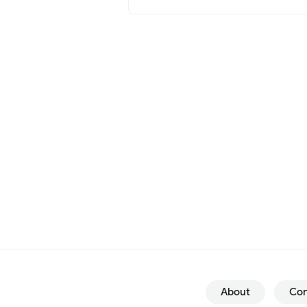
About
Con