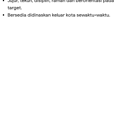
Jujur, tekun, disiplin, ramah dan berorientasi pada
target.
Bersedia didinaskan keluar kota sewaktu-waktu.