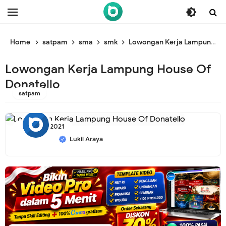
/* ganti br awal */
/* ganti br end */
Home
satpam
sma
smk
Lowongan Kerja Lampung House Of Donatello
Lowongan Kerja Lampung House Of
Donatello
satpam
10/25/2021
Lukil Araya