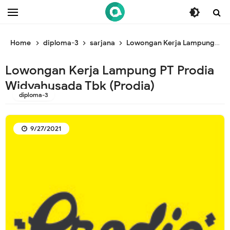
/* ganti br awal */
/* ganti br end */
Home
diploma-3
sarjana
Lowongan Kerja Lampung PT Prodia Widyahusada Tbk (Prodia)
Lowongan Kerja Lampung PT Prodia
Widyahusada Tbk (Prodia)
diploma-3
9/27/2021