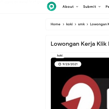
/* ganti br awal */
/* ganti br end */
About
Submit
P
Home
koki
smk
Lowongan K
Lowongan Kerja Klik
koki
9/23/2021