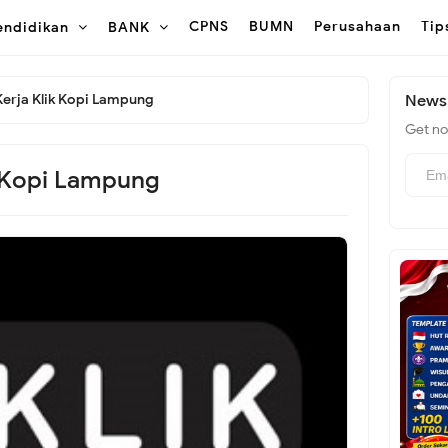
CPNS
BUMN
Perusahaan
Tip
endidikan
BANK
erja Klik Kopi Lampung
Newsl
Get not
 Kopi Lampung