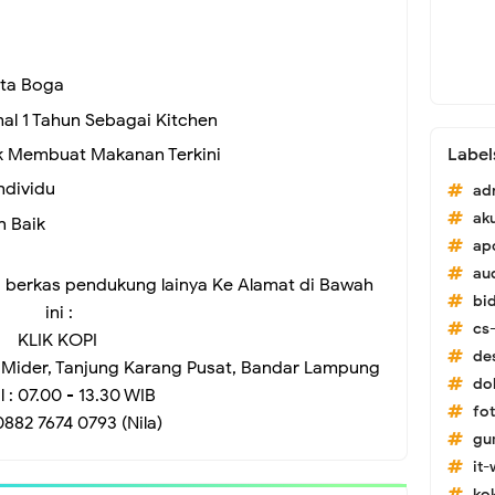
ata Boga
al 1 Tahun Sebagai Kitchen
Label
uk Membuat Makanan Terkini
ndividu
ad
ak
n Baik
ap
au
 berkas pendukung lainya Ke Alamat di Bawah
bi
ini :
cs-
KLIK KOPI
de
la Mider, Tanjung Karang Pusat, Bandar Lampung
do
l : 07.00 - 13.30 WIB
fo
0882 7674 0793 (Nila)
gu
it
ko