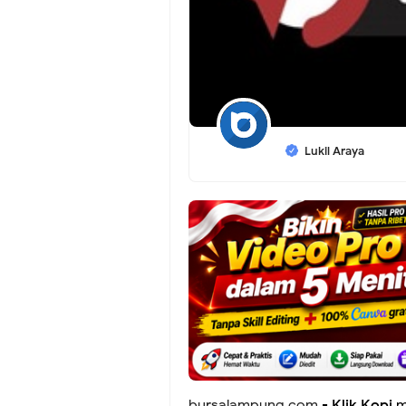
Lukil Araya
bursalampung.com
-
Klik Kopi
m