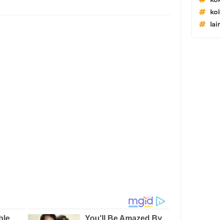
ko
lai