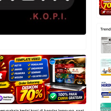
Trend
erupakain kedai kopi di bandar lampung, saat