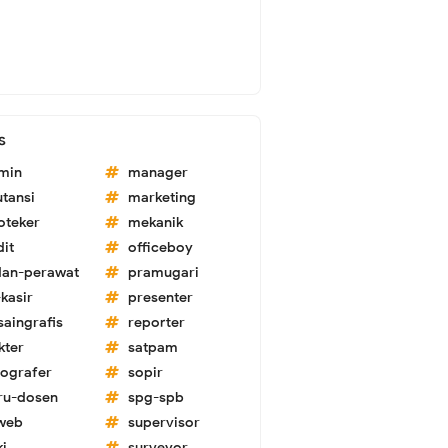
s
min
manager
utansi
marketing
oteker
mekanik
dit
officeboy
dan-perawat
pramugari
kasir
presenter
saingrafis
reporter
kter
satpam
tografer
sopir
ru-dosen
spg-spb
-web
supervisor
ki
surveyor