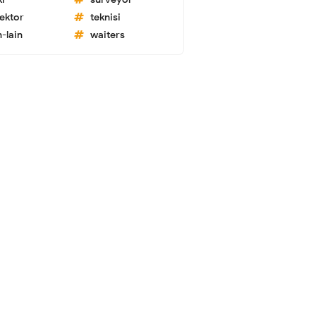
lektor
teknisi
n-lain
waiters