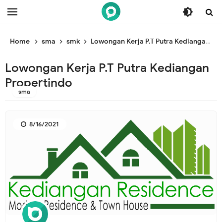
/* ganti br awal */
/* ganti br end */
Home
sma
smk
Lowongan Kerja P.T Putra Kediangan Propertindo
Lowongan Kerja P.T Putra Kediangan
Propertindo
sma
8/16/2021