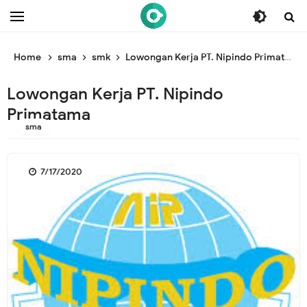
/* ganti br awal */
/* ganti br end */
Home
sma
smk
Lowongan Kerja PT. Nipindo Primatama
Lowongan Kerja PT. Nipindo
Primatama
sma
7/17/2020