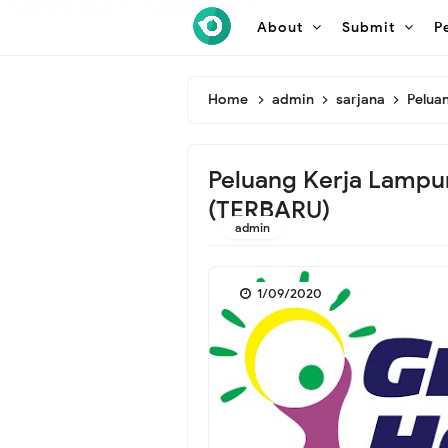
/* ganti br awal */
/* ganti br end */
About
Submit
P
Home
admin
sarjana
Pelua
Peluang Kerja Lamp
(TERBARU)
admin
1/09/2020