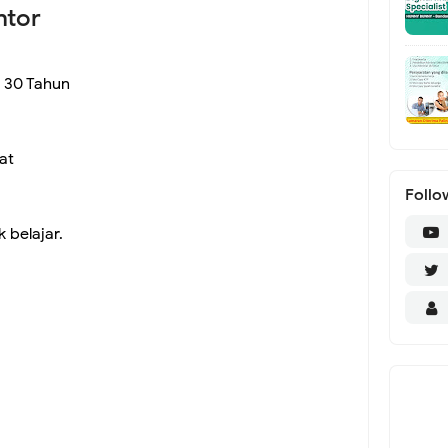
ntor
x 30 Tahun
at
Follo
,
 belajar.