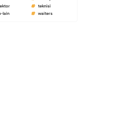
lektor
teknisi
n-lain
waiters