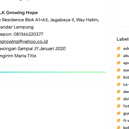
LK Growing Hope
e Residence Blok A1-A3, Jagabaya II, Way Halim,
andar Lampung
lepon: 081366220377
Label
hgrowing@yahoo.co.id
wongan Sampai 31 Januari 2020
ad
ngirim
Maria Titis
ak
ap
au
bi
cs-
de
do
fo
gu
it
ko