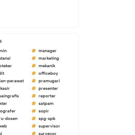
s
min
manager
utansi
marketing
oteker
mekanik
dit
officeboy
dan-perawat
pramugari
kasir
presenter
saingrafis
reporter
kter
satpam
tografer
sopir
ru-dosen
spg-spb
-web
supervisor
ki
surveyor