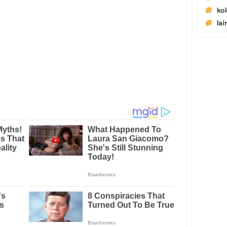
ko
lai