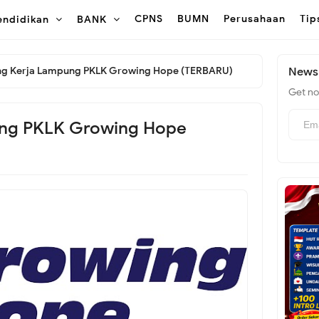
CPNS
BUMN
Perusahaan
Tip
endidikan
BANK
ng Kerja Lampung PKLK Growing Hope (TERBARU)
Newsl
Get not
ung PKLK Growing Hope