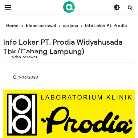
/* ganti br awal */
/* ganti br end */
Home
bidan-perawat
sarjana
Info Loker PT. Prodia Widyahusada Tbk (Cabang Lampung)
Info Loker PT. Prodia Widyahusada
Tbk (Cabang Lampung)
bidan-perawat
1/06/2020