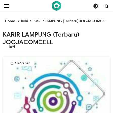
/* ganti br awal */
/* ganti br end */
Home
koki
KARIR LAMPUNG (Terbaru) JOGJACOMCELL
KARIR LAMPUNG (Terbaru)
JOGJACOMCELL
koki
1/26/2023