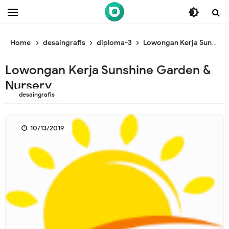
/* ganti br awal */
/* ganti br end */
Home
desaingrafis
diploma-3
Lowongan Kerja Sunshine Garden & Nursery
Lowongan Kerja Sunshine Garden &
Nursery
desaingrafis
10/13/2019