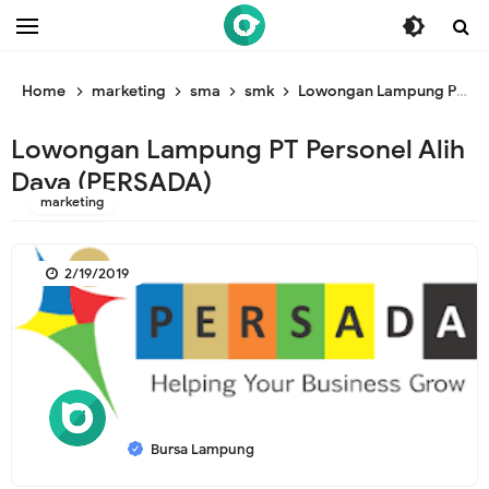
/* ganti br awal */
/* ganti br end */
Home
marketing
sma
smk
Lowongan Lampung PT Personel Alih Daya (PERSADA)
Lowongan Lampung PT Personel Alih
Daya (PERSADA)
marketing
2/19/2019
Bursa Lampung