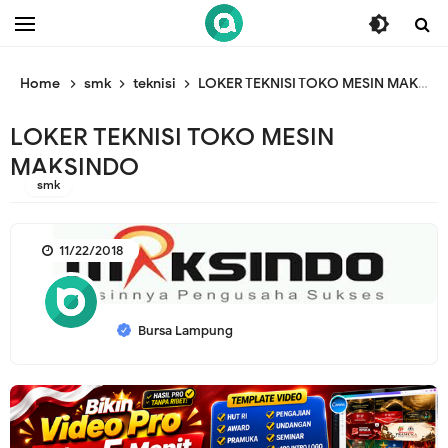
/* ganti br awal */
/* ganti br end */
Home
smk
teknisi
LOKER TEKNISI TOKO MESIN MAKSINDO
LOKER TEKNISI TOKO MESIN
MAKSINDO
smk
11/22/2018
Bursa Lampung