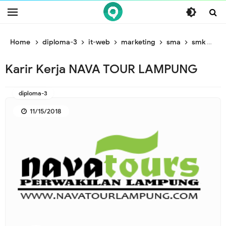
/* ganti br awal */
/* ganti br end */
Home
diploma-3
it-web
marketing
sma
smk
so
Karir Kerja NAVA TOUR LAMPUNG
diploma-3
11/15/2018