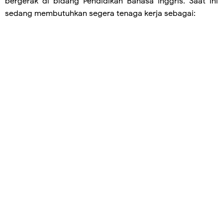
bergerak di bidang Pendidikan Bahasa Inggris. Saat ini
sedang membutuhkan segera tenaga kerja sebagai: